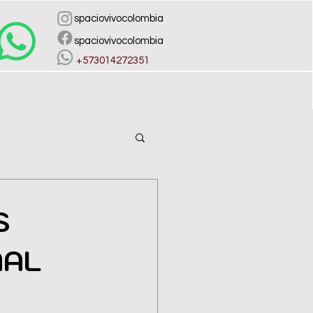
spaciovivocolombia
spaciovivocolombia
​ +573014272351
S
NAL