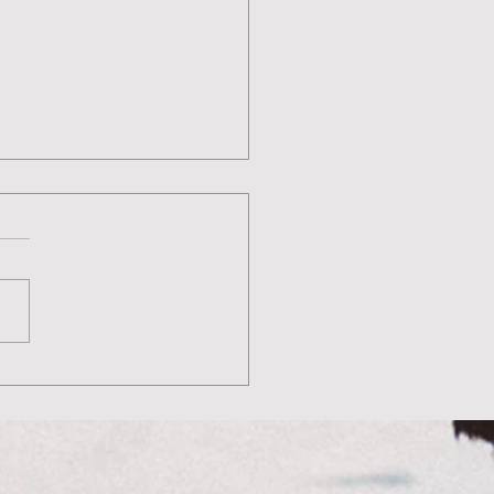
N QUÉ URGENCIA
ESITAS UN MASAJE?
cúbrelo con nuestro
t