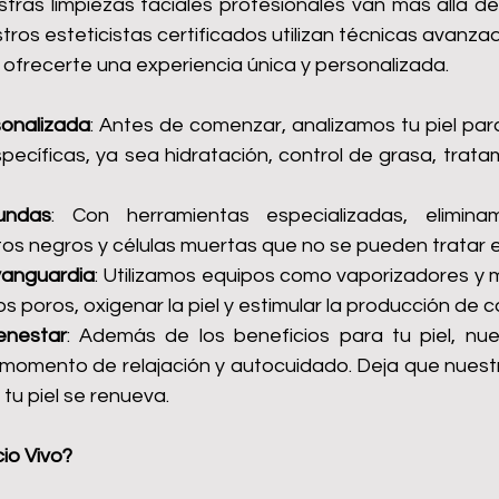
stras limpiezas faciales profesionales van más allá de
tros esteticistas certificados utilizan técnicas avanza
 ofrecerte una experiencia única y personalizada.
sonalizada
: Antes de comenzar, analizamos tu piel para 
ecíficas, ya sea hidratación, control de grasa, trata
undas
: Con herramientas especializadas, elimina
os negros y células muertas que no se pueden tratar 
vanguardia
: Utilizamos equipos como vaporizadores y m
os poros, oxigenar la piel y estimular la producción de 
enestar
: Además de los beneficios para tu piel, nues
 momento de relajación y autocuidado. Deja que nuestr
tu piel se renueva.
io Vivo?