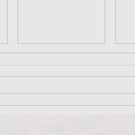
¿NECESITAS UNA
¿CO
LIMPIEZA FACIAL?
NEC
Descúbrelo con nuestro
Des
test rápido
tes