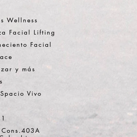
s Wellness
a Facial Lifting
neciento Facial
Face
zar y más
s
 Spacio Vivo
51
 Cons.403A