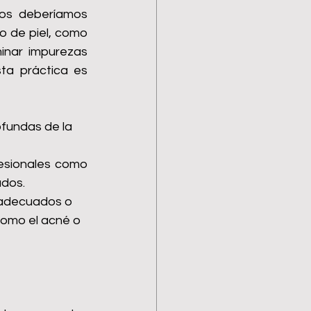
os deberíamos 
o de piel, como 
inar impurezas 
ta práctica es 
rofundas de la 
esionales como 
ados.
inadecuados o 
como el acné o 