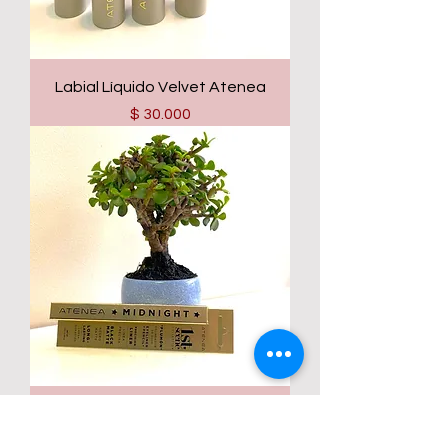
Labial Líquido Velvet Atenea
Precio
$ 30.000
Plumón delineador de ojos
Precio
$ 21.000