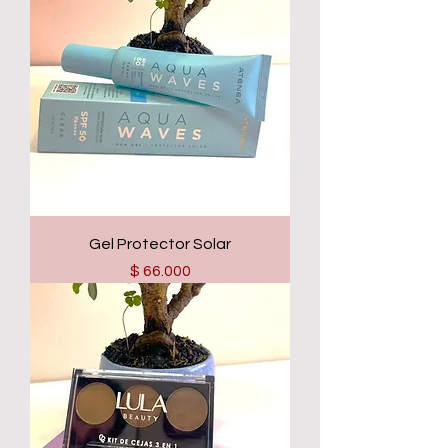
Gel Protector Solar
Precio
$ 66.000