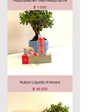
Mascarilla en Velo Hidratante
Precio
$ 7.000
Rubor Líquido Atenea
Precio
$ 36.000