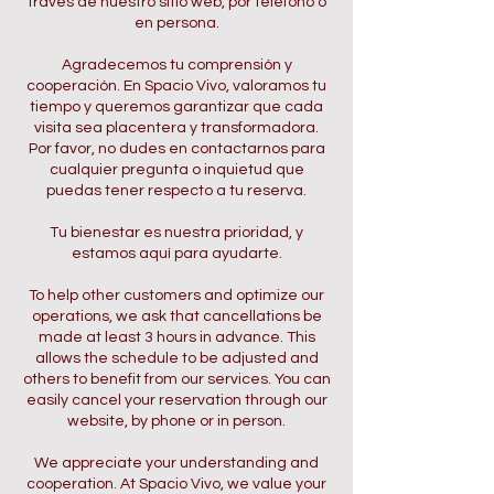
través de nuestro sitio web, por teléfono o
en persona.
Agradecemos tu comprensión y
cooperación. En Spacio Vivo, valoramos tu
tiempo y queremos garantizar que cada
visita sea placentera y transformadora.
Por favor, no dudes en contactarnos para
cualquier pregunta o inquietud que
puedas tener respecto a tu reserva.
Tu bienestar es nuestra prioridad, y
estamos aquí para ayudarte.
To help other customers and optimize our
operations, we ask that cancellations be
made at least 3 hours in advance. This
allows the schedule to be adjusted and
others to benefit from our services. You can
easily cancel your reservation through our
website, by phone or in person.
We appreciate your understanding and
cooperation. At Spacio Vivo, we value your