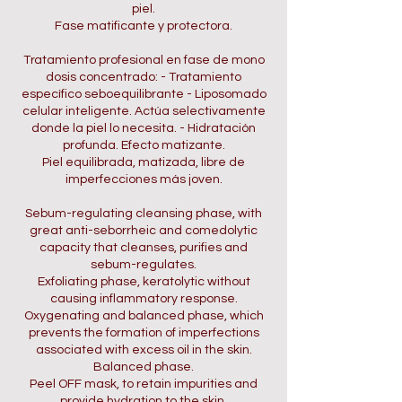
piel.
Fase matificante y protectora.
Tratamiento profesional en fase de mono
dosis concentrado: - Tratamiento
específico seboequilibrante - Liposomado
celular inteligente. Actúa selectivamente
donde la piel lo necesita. - Hidratación
profunda. Efecto matizante.
Piel equilibrada, matizada, libre de
imperfecciones más joven.
Sebum-regulating cleansing phase, with
great anti-seborrheic and comedolytic
capacity that cleanses, purifies and
sebum-regulates.
Exfoliating phase, keratolytic without
causing inflammatory response.
Oxygenating and balanced phase, which
prevents the formation of imperfections
associated with excess oil in the skin.
Balanced phase.
Peel OFF mask, to retain impurities and
provide hydration to the skin.