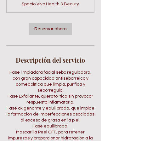
3
Spacio Vivo Health & Beauty
0
m
i
Reservar ahora
n
Descripción del servicio
Fase limpiadora facial sebo reguladora,
con gran capacidad antiseborreico y
comedolítica que limpia, purifica y
seborregula.
Fase Exfoliante, queratolítica sin provocar
respuesta inflamatoria.
Fase oxigenante y equilibrada, que impide
la formación de imperfecciones asociadas
al exceso de grasa en la piel.
Fase equilibrada.
Mascarilla Peel OFF, para retener
impurezas y proporcionar hidratación a la