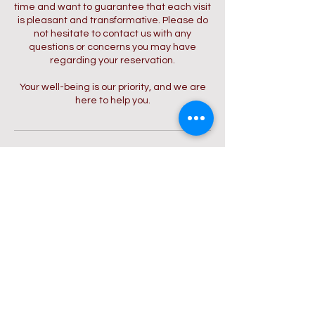
time and want to guarantee that each visit
is pleasant and transformative. Please do
not hesitate to contact us with any
questions or concerns you may have
regarding your reservation.
Your well-being is our priority, and we are
here to help you.
Datos de contacto
Carrera 16 #88-81, Chapinero,
Cundinamarca, Colombia
57-3014272351
tuspaciovivo@gmail.com