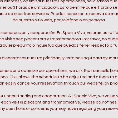
os clientes y optimizar nuestras operaciones, solicitamos que
 menos 3 horas de anticipación. Esto permite que el horario se
se de nuestros servicios. Puedes cancelar tu reserva de man
de nuestro sitio web, por teléfono o en persona.
comprensión y cooperación. En Spacio Vivo, valoramos tu t
da visita sea placentera y transformadora. Por favor, no dud
alquier pregunta o inquietud que puedas tener respecto a tu 
u bienestar es nuestra prioridad, y estamos aquí para ayudart
tomers and optimize our operations, we ask that cancellation
ance. This allows the schedule to be adjusted and others to b
an easily cancel your reservation through our website, by pho
r understanding and cooperation. At Spacio Vivo, we value 
each visit is pleasant and transformative. Please do not hes
any questions or concerns you may have regarding your reserv