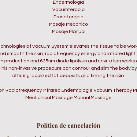
Endermología
Vacumterapia
Presoterapia
Masaje Mecánico
Masaje Manual
technologies of Vacuum System elevates the tissue to be wor
nd smooth the skin, radiofrequency energy and infrared light 
en production and 635nm diode lipolysis and cavitation works
. This non-invasive procedure can contour and slim the body by 
altering localized fat deposits and firming the skin.
ion Radiofrequency Infrared Endermologie Vacuum Therapy 
Mechanical Massage Manual Massage
Política de cancelación