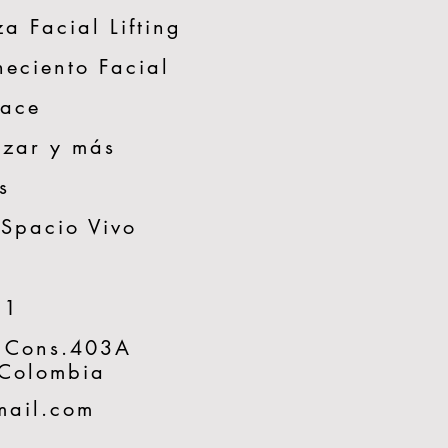
a Facial Lifting
neciento Facial
Face
zar y más
s
 Spacio Vivo
51
 Cons.403A
 Colombia
mail.com