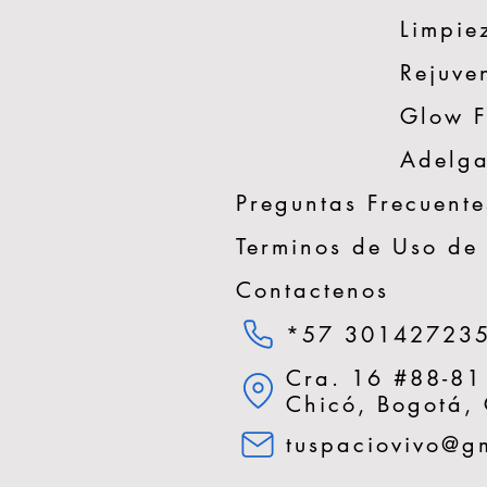
Limpiez
Rejuve
Glow 
Adelga
Preguntas Frecuente
Terminos de Uso de
Contactenos
*57 30142723
Cra. 16 #88-81
Chicó, Bogotá,
tuspaciovivo@g