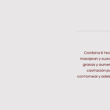
Combina 6 tecn
masajean y suaviz
grasas y aument
cavitación pu
contornear y adelga