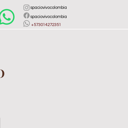
spaciovivocolombia
spaciovivocolombia
​ +573014272351
O