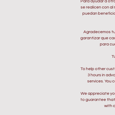
Para ayudar a otr
se realicen con al
puedan beneficiar
Agradecemos tu 
garantizar que ca
para cu
T
To help other cus
3 hours in adv
services. You c
We appreciate you
to guarantee that 
with 