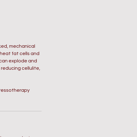
ked, mechanical
heat fat cells and
 can explode and
reducing cellulite,
Pressotherapy