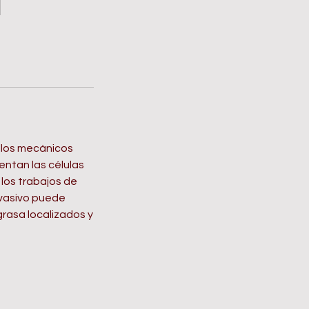
illos mecánicos
ientan las células
 los trabajos de
invasivo puede
 grasa localizados y