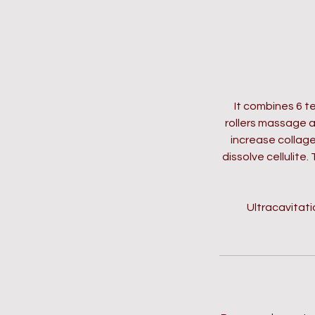
It combines 6 
rollers massage a
increase collag
dissolve cellulite
Ultracavitat