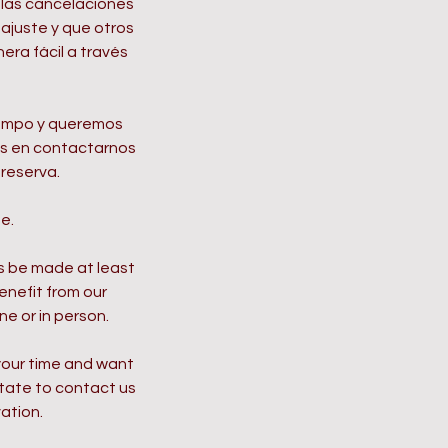
 las cancelaciones
 ajuste y que otros
era fácil a través
iempo y queremos
es en contactarnos
reserva.
e.
s be made at least
enefit from our
ne or in person.
your time and want
itate to contact us
ation.