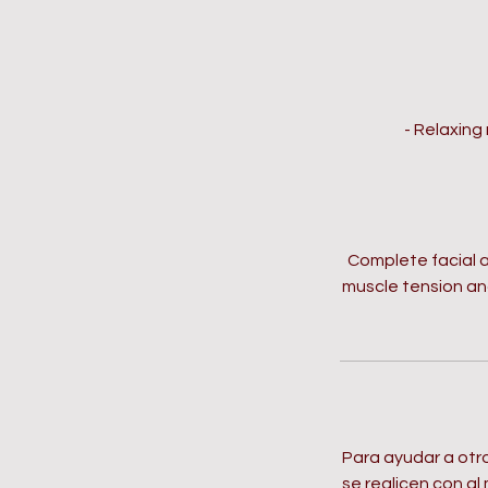
- Relaxing
Complete facial an
muscle tension an
Para ayudar a otr
se realicen con al