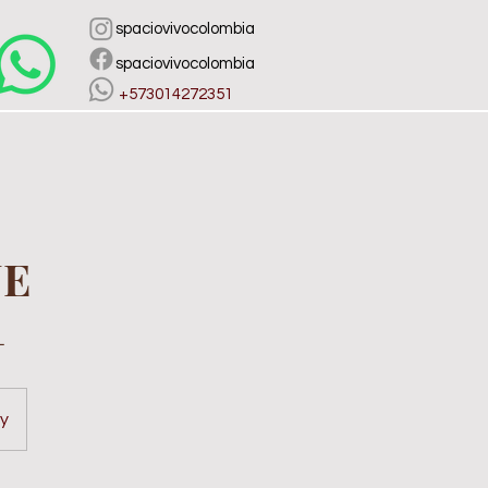
spaciovivocolombia
spaciovivocolombia
​ +573014272351
JE
L
ty