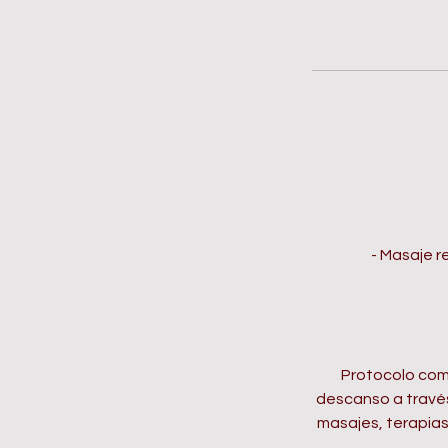
- Masaje r
Protocolo comp
descanso a través
masajes, terapias