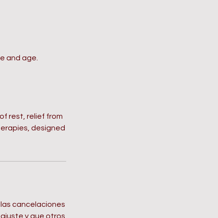
pe and age.
f rest, relief from
herapies, designed
 las cancelaciones
 ajuste y que otros