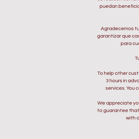
puedan beneficiar
Agradecemos tu 
garantizar que ca
para cu
T
To help other cus
3 hours in adv
services. You c
We appreciate you
to guarantee that 
with 