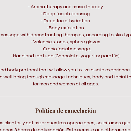
- Aromatherapy and music therapy
- Deep facial cleansing.
- Deep facial hydration
-Body exfoliation
 massage with decontracting therapies, according to skin ty
- Volcanic stones, sphere gloves
- Craniofacial massage.
- Hand and foot spa (Chocolate, yogurt or paraffin).
d body protocol that will allow you to live a safe experience o
d well-being through massage techniques, body and facial t
for men and women of all ages.
Política de cancelación
os clientes y optimizar nuestras operaciones, solicitamos que
 menos 3 horas de anticipación. Esto permite que el horario se