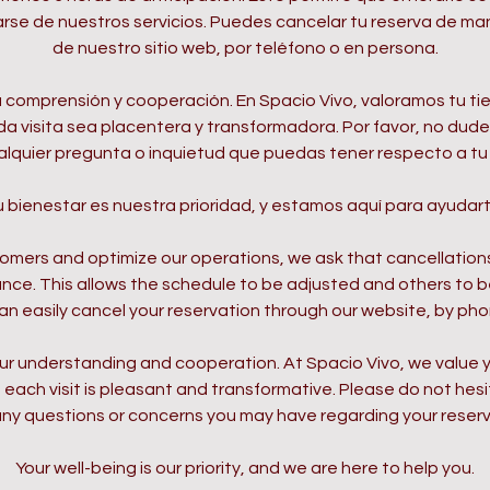
se de nuestros servicios. Puedes cancelar tu reserva de man
de nuestro sitio web, por teléfono o en persona.
comprensión y cooperación. En Spacio Vivo, valoramos tu t
da visita sea placentera y transformadora. Por favor, no dud
alquier pregunta o inquietud que puedas tener respecto a tu 
u bienestar es nuestra prioridad, y estamos aquí para ayudart
tomers and optimize our operations, we ask that cancellation
ance. This allows the schedule to be adjusted and others to b
an easily cancel your reservation through our website, by pho
r understanding and cooperation. At Spacio Vivo, we value 
each visit is pleasant and transformative. Please do not hes
any questions or concerns you may have regarding your reserv
Your well-being is our priority, and we are here to help you.