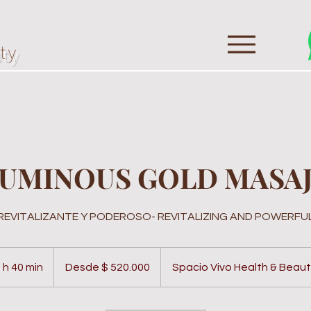
ty
UMINOUS GOLD MASA
REVITALIZANTE Y PODEROSO- REVITALIZING AND POWERFU
Desde
520.000
 h 40 min
2
Desde $ 520.000
Spacio Vivo Health & Beau
pesos
colombianos
h