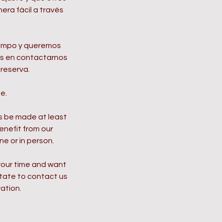
era fácil a través
iempo y queremos
es en contactarnos
reserva.
e.
s be made at least
enefit from our
ne or in person.
your time and want
itate to contact us
ation.