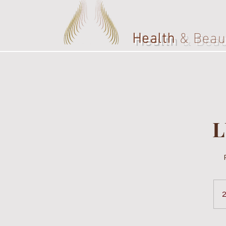
Spacio Vivo
Health
& Beau
L
2