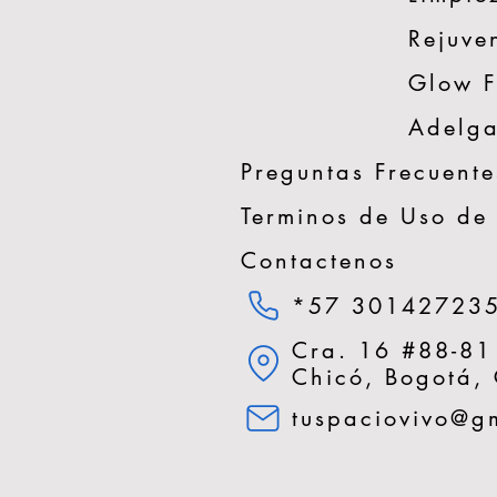
Rejuve
Glow 
Adelga
Preguntas Frecuente
Terminos de Uso de
Contactenos
*57 30142723
Cra. 16 #88-81
Chicó, Bogotá,
tuspaciovivo@g