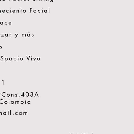
neciento Facial
Face
zar y más
s
 Spacio Vivo
51
 Cons.403A
 Colombia
mail.com