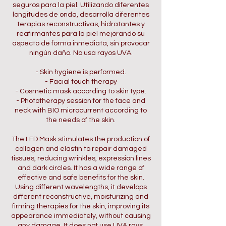
seguros para la piel. Utilizando diferentes
longitudes de onda, desarrolla diferentes
terapias reconstructivas, hidratantes y
reafirmantes para la piel mejorando su
aspecto de forma inmediata, sin provocar
ningún daño. No usa rayos UVA.
- Skin hygiene is performed.
- Facial touch therapy
- Cosmetic mask according to skin type.
- Phototherapy session for the face and
neck with BIO microcurrent according to
the needs of the skin.
The LED Mask stimulates the production of
collagen and elastin to repair damaged
tissues, reducing wrinkles, expression lines
and dark circles. It has a wide range of
effective and safe benefits for the skin.
Using different wavelengths, it develops
different reconstructive, moisturizing and
firming therapies for the skin, improving its
appearance immediately, without causing
any damage. It does not use UVA rays.