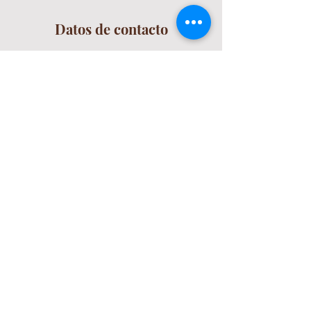
Datos de contacto
Carrera 16 #88-81, Chapinero,
Cundinamarca, Colombia
57-3014272351
tuspaciovivo@gmail.com
Nuestra Compañia
Experiencias
Masajes Wellness
Limpieza Facial Lifting
Rejuveneciento Facial
Glow Face