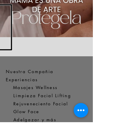
Nuestra Compañia
Experiencias
Masajes Wellness
Limpieza Facial Lifting
Rejuveneciento Facial
Glow Face
Adelgazar y más
Preguntas Frecuentes