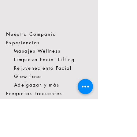
Nuestra Compañia
Experiencias
Masajes Wellness
Limpieza Facial Lifting
Rejuveneciento Facial
Glow Face
Adelgazar y más
Preguntas Frecuentes
Terminos de Uso de Spacio Vivo
Contactenos
*57 3014272351
Cra. 16 #88-81 Cons.403A