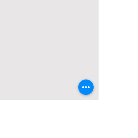
Nuestra Compañia
Experiencias
Masajes Wellness
Limpieza Facial Lifting
Rejuveneciento Facial
Glow Face
Adelgazar y más
Preguntas Frecuentes
Terminos de Uso de Spacio Vivo
Contactenos
*57 3014272351
Cra. 16 #88-81 Cons.403A