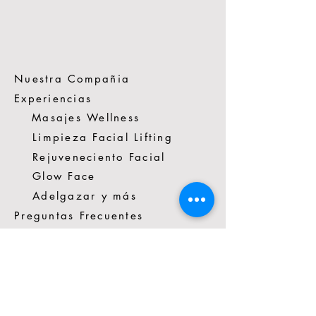
Nuestra Compañia
Experiencias
Masajes Wellness
Limpieza Facial Lifting
Rejuveneciento Facial
Glow Face
Adelgazar y más
Preguntas Frecuentes
Terminos de Uso de Spacio Vivo
Contactenos
*57 3014272351
Cra. 16 #88-81 Cons.403A