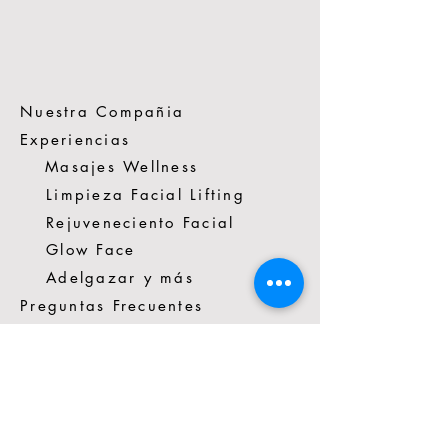
Nuestra Compañia
Experiencias
Masajes Wellness
Limpieza Facial Lifting
Rejuveneciento Facial
Glow Face
Adelgazar y más
Preguntas Frecuentes
Terminos de Uso de Spacio Vivo
Contactenos
*57 3014272351
Cra. 16 #88-81 Cons.403A